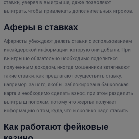
ставки, уверяя в выигрыше, даже позволяют
выиграть, чтобы привлекать дополнительных игроков.
Аферы в ставках
Аферисты убеждают делать ставки с использованием
инсайдерской информации, которую они добыли. При
выигрыше обязательно необходимо поделиться
полученным доходом, иногда мошенники затягивают
такие ставки, как предлагают осуществить ставку,
например, за него, якобы, заблокирована банковская
карта и необходимо сделать взнос, при этом разделить
выигрыш пополам, потому что жертва получает
информацию о том, куда, что и сколько надо ставить.
Как работают фейковые
казино