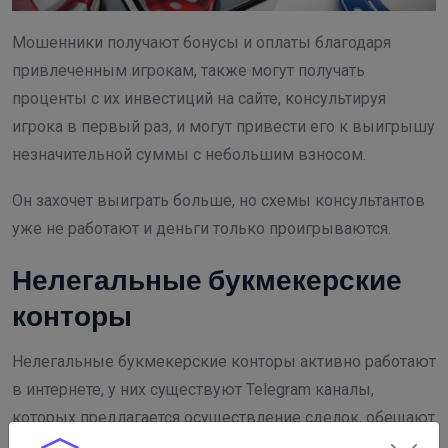
Мошенники получают бонусы и оплаты благодаря
привлеченным игрокам, также могут получать
проценты с их инвестиций на сайте, консультируя
игрока в первый раз, и могут привести его к выигрышу
незначительной суммы с небольшим взносом.
Он захочет выиграть больше, но схемы консультантов
уже не работают и деньги только проигрываются.
Нелегальные букмекерские
конторы
Нелегальные букмекерские конторы активно работают
в интернете, у них существуют Telegram каналы,
которых предлагается осуществление сделок, обещают
инсайдерскую информацию и знают о договорных