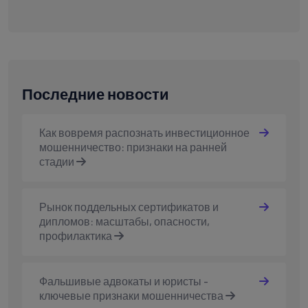
Последние новости
Как вовремя распознать инвестиционное
мошенничество: признаки на ранней
стадии
Рынок поддельных сертификатов и
дипломов: масштабы, опасности,
профилактика
Фальшивые адвокаты и юристы -
ключевые признаки мошенничества