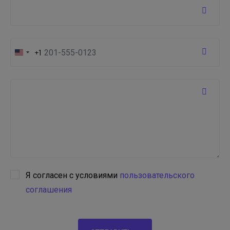
+1
United
States
+1
Я согласен с условиями
пользовательского
соглашения