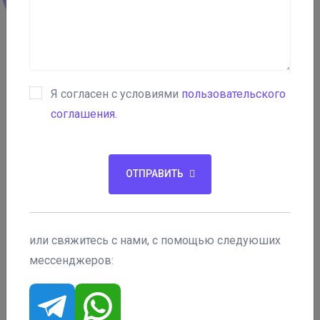
Я согласен с условиями
пользовательского
соглашения.
ОТПРАВИТЬ
Почему нам доверяют?
✔️
Реальные кейсы
– сотни успешных возвратов
или свяжитесь с нами, с помощью следуюших
✔️
Работаем официально
– договор, прозрачные
мессенджеров:
условия
✔️
Комплексный подход
– знаем все лазейки
мошенников