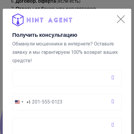
Договор, оферта
(если есть)
Ответы от банка или регуляторов
🔍
Чем больше информации – тем выше шанс на
успех!
Получить консультацию
Обманули мошенники в интернете? Оставьте
заявку и мы гарантируем 100% возврат ваших
средств!
+1
United
States
+1