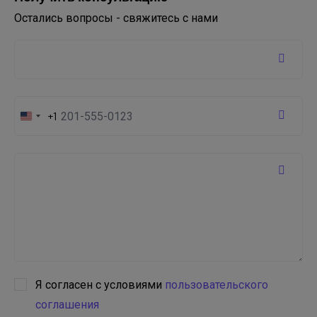
Остались вопросы - свяжитесь с нами
+1
United
States
+1
Я согласен с условиями
пользовательского
соглашения