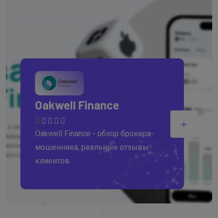
Oakwell Finance
Oakwell Finance - обзор брокера-
мошенника, реальные отзывы
клиентов