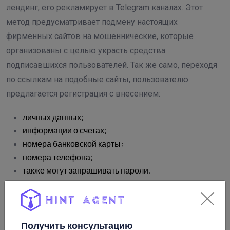
лендинг, его рекламирует в Telegram каналах. Этот
метод предусматривает подмену настоящих
фирменных сайтов на мошеннические, которые
организованы с целью украсть средства
подписавшихся пользователей. Так же само, переходя
по ссылкам на подобные сайты, пользователю
предлагается регистрация с внесением:
личных данных;
информации о счетах;
номера банковской карты;
номера телефона;
также могут запрашивать пароли.
Все эти действия направлены на то, чтобы украсть
личные данные подписчика или взломать его аккаунт в
Telegram. Чтобы осуществлять мошеннические
Получить консультацию