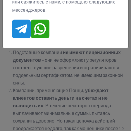
или свяжитесь с нами, с помощью следуюших
мессенджеров:
Подставные компании
не имеют лицензионных
документов
– они не оформляют у регуляторов
соответствующие разрешения и ограничиваются
поддельным сертификатом, не имеющим законной
силы.
Компании, применяющие Понци,
убеждают
клиентов оставить деньги на счетах и не
выводить их
. В течение некоторого периода
выплачивают минимальные суммы, пытаясь
сохранить доверие. Но такая цепочка действий
продолжается недолго, так как мошенники после 1-2