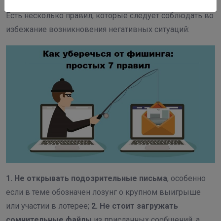
Есть несколько правил, которые следует соблюдать во
избежание возникновения негативных ситуаций:
1. Не открывать подозрительные письма
, особенно
если в теме обозначен лозунг о крупном выигрыше
или участии в лотерее;
2. Не стоит загружать
сомнительные файлы
из присланных сообщений, а