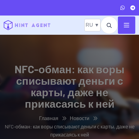
RU ▼
NFC-обман: как воры
списывают деньги с
карты, даже не
прикасаясь к ней
Главная
Новости
NFC-обман: как воры списывают деньги с карты, даже не
прикасаясь к ней