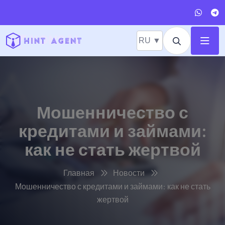
RU ▼
Мошенничество с
кредитами и займами:
как не стать жертвой
Главная
Новости
Мошенничество с кредитами и займами: как не стать
жертвой