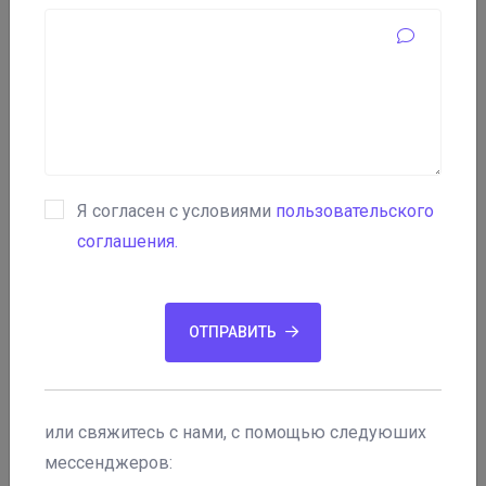
+1
Для большей правдоподобности мошенники могут
конкретно поработать над своей аферой, выбрав
заранее жертву, изучить ее круг общения, выбрать
Я согласен с условиями
пользовательского
образ человека, которому доверяют. И с
соглашения.
использованием искусственного интеллекта
воссоздать видео, где якобы знакомый человек
просит о займе.
ОТПРАВИТЬ
Поддельные кредиторы
В трудную минуту человек не всегда способен
или свяжитесь с нами, с помощью следуюших
критически мыслить, поэтому с легкостью может стать
мессенджеров: