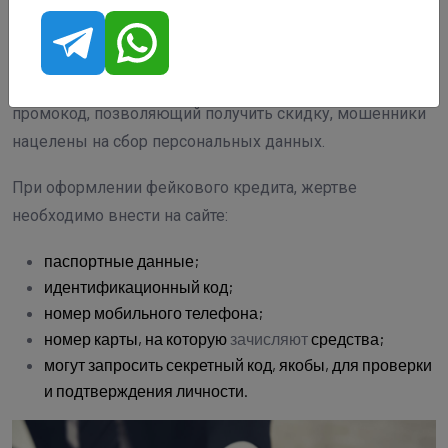
жертвой мошенников. Из-за этого схема с
поддельными кредиторами весьма распространена в
интернете, поэтому, предлагая заемщику оформить
кредит по выгодным условиям или предложил
промокод, позволяющий получить скидку, мошенники
нацелены на сбор персональных данных.
При оформлении фейкового кредита, жертве
необходимо внести на сайте:
паспортные данные;
идентификационный код;
номер мобильного телефона;
номер карты, на которую
зачисляют
средства;
могут запросить секретный код, якобы, для проверки
и подтверждения личности.