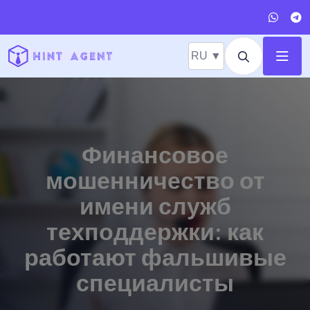
RU ▼
Финансовое
мошенничество от
имени служб
техподдержки: как
работают фальшивые
специалисты