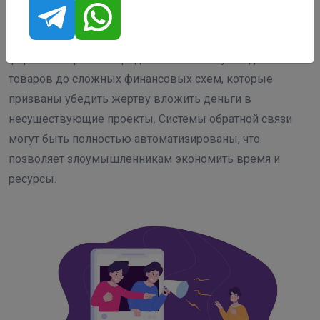
предложения оболганных товаров ваучерами.
Такое мошенничество может принимать разные
формы: от простых предложений о покупке дешёвых
товаров до сложных финансовых схем, которые
призваны убедить жертву вложить деньги в
несуществующие проекты. Системы обратной связи
могут быть полностью автоматизированы, что
позволяет злоумышленникам экономить время и
ресурсы.