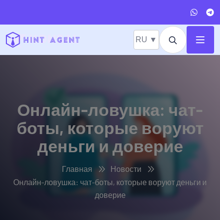
RU ▼
Онлайн-ловушка: чат-
боты, которые воруют
деньги и доверие
Главная
Новости
Онлайн-ловушка: чат-боты, которые воруют деньги и
доверие