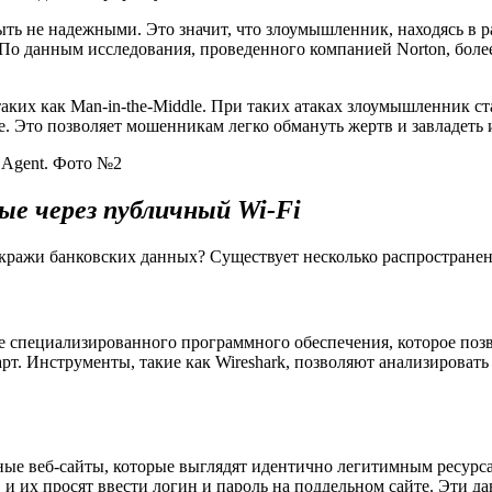
ыть не надежными. Это значит, что злоумышленник, находясь в р
По данным исследования, проведенного компанией Norton, более
таких как Man-in-the-Middle. При таких атаках злоумышленник с
е. Это позволяет мошенникам легко обмануть жертв и завладет
ые через публичный Wi-Fi
кражи банковских данных? Существует несколько распростране
ие специализированного программного обеспечения, которое поз
рт. Инструменты, такие как Wireshark, позволяют анализировать 
ые веб-сайты, которые выглядят идентично легитимным ресурса
, и их просят ввести логин и пароль на поддельном сайте. Эти 