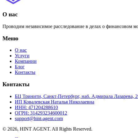
О нас
Проводим независимое расследование в делах о финансовом мо
Меню
О нас
Услуги
Компании
Блог
Контакты
Контакты
БЦ Тринити, Санкт-Петербург, наб. Адмирала Лазарева, 2
ИП Ковалевская Наталья Николаевна
ИНН: 471204288610
ОГРН: 314293234600012
support@hint-agent.com
© 2026, HINT AGENT. All Rights Reserved.