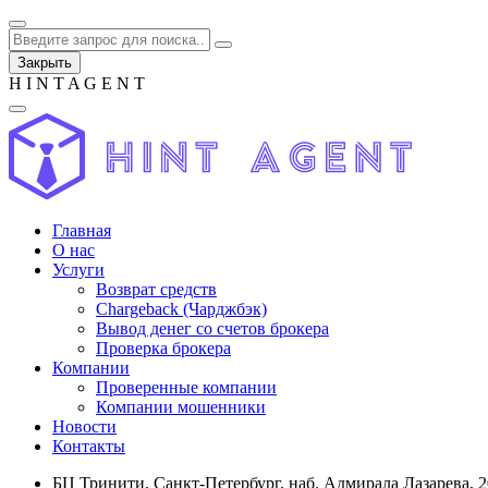
Закрыть
H
I
N
T
A
G
E
N
T
Главная
О нас
Услуги
Возврат средств
Chargeback (Чарджбэк)
Вывод денег со счетов брокера
Проверка брокера
Компании
Проверенные компании
Компании мошенники
Новости
Контакты
БЦ Тринити, Санкт-Петербург, наб. Адмирала Лазарева, 2