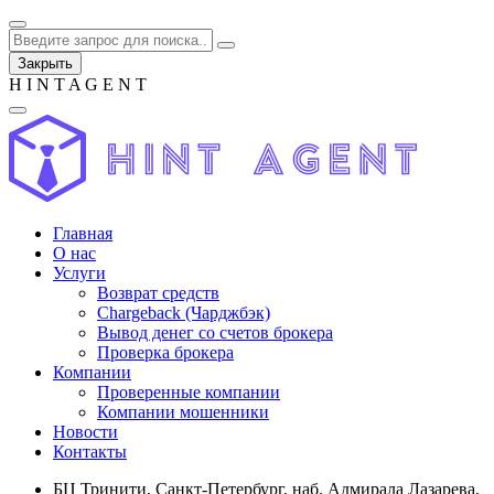
Закрыть
H
I
N
T
A
G
E
N
T
Главная
О нас
Услуги
Возврат средств
Chargeback (Чарджбэк)
Вывод денег со счетов брокера
Проверка брокера
Компании
Проверенные компании
Компании мошенники
Новости
Контакты
БЦ Тринити, Санкт-Петербург, наб. Адмирала Лазарева,