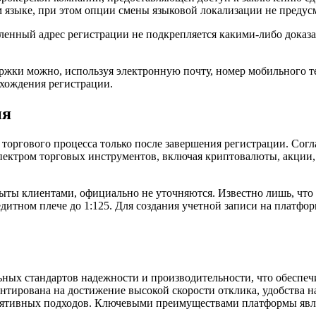
м языке, при этом опции смены языковой локализации не предус
енный адрес регистрации не подкрепляется какими-либо доказа
ржки можно, используя электронную почту, номер мобильного т
охождения регистрации.
ия
торгового процесса только после завершения регистрации. Сог
ектром торговых инструментов, включая криптовалюты, акции,
ыты клиентами, официально не уточняются. Известно лишь, что 
дитном плече до 1:125. Для создания учетной записи на платфо
льных стандартов надежности и производительности, что обеспе
нтирована на достижение высокой скорости отклика, удобства 
лятивных подходов. Ключевыми преимуществами платформы явл