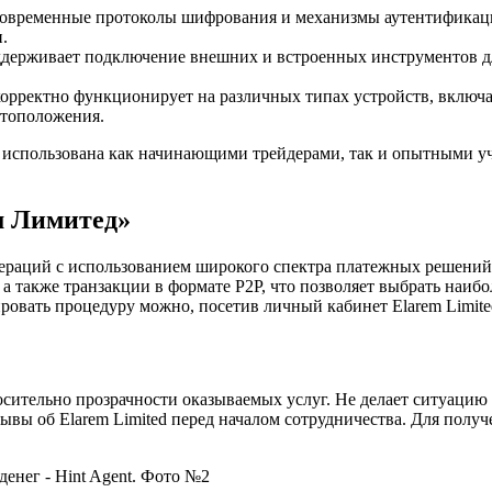
овременные протоколы шифрования и механизмы аутентификаци
.
держивает подключение внешних и встроенных инструментов дл
рректно функционирует на различных типах устройств, включа
стоположения.
ь использована как начинающими трейдерами, так и опытными у
м Лимитед»
ераций с использованием широкого спектра платежных решений
а также транзакции в формате P2P, что позволяет выбрать наибо
овать процедуру можно, посетив личный кабинет Elarem Limite
ительно прозрачности оказываемых услуг. Не делает ситуацию 
ывы об Elarem Limited перед началом сотрудничества. Для полу