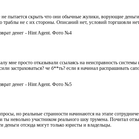
е не пытается скрыть что они обычные жулики, ворующие деньги
то траблы не с их стороны. Описаний нет, условий торгшовли не
чалу мне просто отказывали ссылаясь на неисправность системы 
или застраховаться? че б**ть? если я начинал распрашивать сап
просы, но реальные странности начинаются на этапе сотрудниче
ли ты невольно участником реального шоу трумена. Почитал отзы
ти деньги отсюда могут только юристы и владельцы.