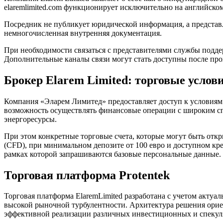
elaremlimited.com функционирует исключительно на английско
Посредник не публикует юридической информация, а представл
немногочисленная внутренняя документация.
При необходимости связаться с представителями службы подде
Дополнительные каналы связи могут стать доступны после пр
Брокер Elarem Limited: торговые услов
Компания «Эларем Лимитед» предоставляет доступ к условиям 
возможность осуществлять финансовые операции с широким сп
энергоресурсы.
При этом конкретные торговые счета, которые могут быть откр
(CFD), при минимальном депозите от 100 евро и доступном кре
рамках которой запрашиваются базовые персональные данные.
Торговая платформа Protentek
Торговая платформа ElaremLimited разработана с учетом актуа
высокой рыночной турбулентности. Архитектура решения орие
эффективной реализации различных инвестиционных и спеку