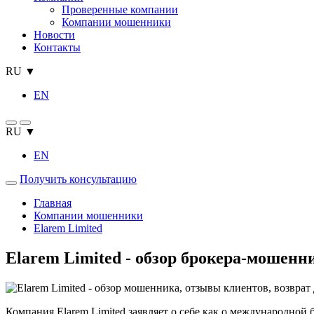
Проверенные компании
Компании мошенники
Новости
Контакты
RU ▼
EN
RU ▼
EN
Получить консультацию
Главная
Компании мошенники
Elarem Limited
Elarem Limited - обзор брокера-мошен
Компания Elarem Limited заявляет о себе как о международно