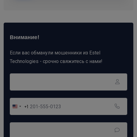
Внимание!
Если вас обманули мошенники из Estel
Technologies - срочно свяжитесь с нами!
+1
United
States
+1