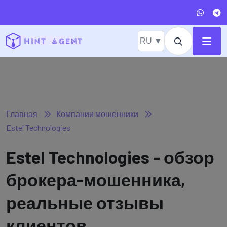
RU ▼
Главная
Компании мошенники
Estel Technologies
Estel Technologies - обзор
брокера-мошенника,
реальные отзывы
клиентов