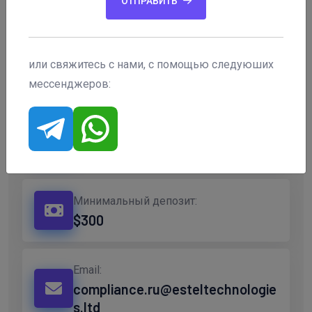
ОТПРАВИТЬ
Типы счетов:
Bronze, Silver, Gold, Platinum,
или свяжитесь с нами, с помощью следуюших
Diamond, VIP
мессенджеров:
Адрес:
не указано
Минимальный депозит:
$300
Email:
compliance.ru@esteltechnologie
s.ltd