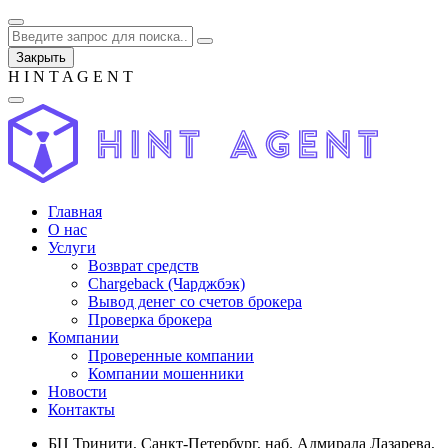
Закрыть
H
I
N
T
A
G
E
N
T
Главная
О нас
Услуги
Возврат средств
Chargeback (Чарджбэк)
Вывод денег со счетов брокера
Проверка брокера
Компании
Проверенные компании
Компании мошенники
Новости
Контакты
БЦ Тринити, Санкт-Петербург, наб. Адмирала Лазарева,