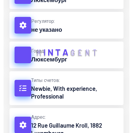
Регулятор:
не указано
H
I
N
T
A
G
E
N
T
Город:
Люксембург
Типы счетов:
Newbie, With experience,
Professional
Адрес:
12 Rue Guillaume Kroll, 1882