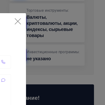
Торговые инструменты:
Валюты,
криптовалюты, акции,
индексы, сырьевые
товары
Инвестиционные программы:
не указано
Внимание!