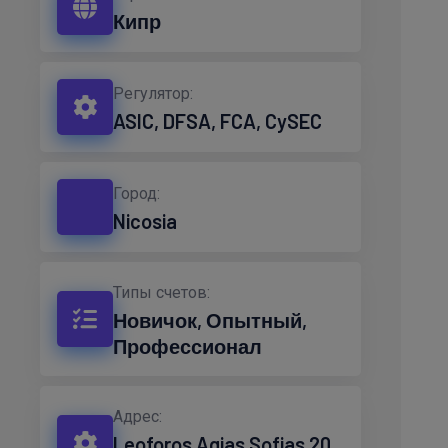
Кипр
Регулятор:
ASIC, DFSA, FCA, CySEC
Город:
Nicosia
Типы счетов:
Новичок, Опытный,
Профессионал
Адрес:
Leoforos Agias Sofias 20,