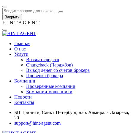
Закрыть
H
I
N
T
A
G
E
N
T
Главная
О нас
Услуги
Возврат средств
Chargeback (Чарджбэк)
Вывод денег со счетов брокера
Проверка брокера
Компании
Проверенные компании
Компании мошенники
Новости
Контакты
БЦ Тринити, Санкт-Петербург, наб. Адмирала Лазарева,
20
support@hint-agent.com