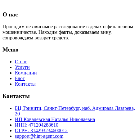
О нас
Проводим независимое расследование в делах о финансовом
мошенничестве. Находим факты, доказываем вину,
сопровождаем возврат средств.
Меню
О нас
Услуги
Компании
Блог
Контакты
Контакты
БЦ Тринити, Санкт-Петербург, наб. Адмирала Лазарева,
20
ИП Ковалевская Наталья Николаевна
ИНН: 471204288610
ОГРН: 314293234600012
support@hint-agent.com