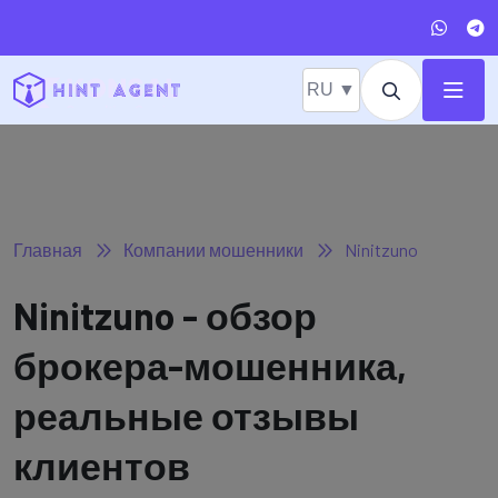
RU ▼
Главная
Компании мошенники
Ninitzuno
Ninitzuno - обзор
брокера-мошенника,
реальные отзывы
клиентов