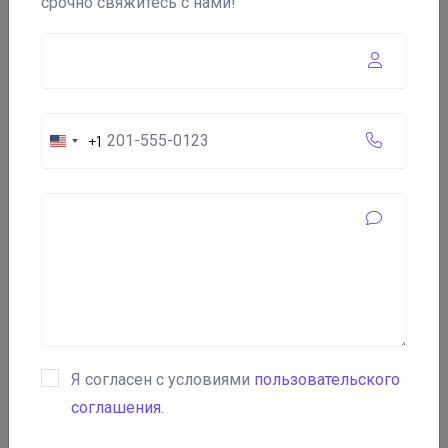
срочно свяжитесь с нами!
+1
United
States
+1
Кратко о компании
"Ninitzuno"
Телефон:
+357 24 106251
Я согласен с условиями
пользовательского
соглашения
.
Год основания:
2017