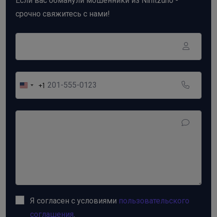
Если вас обманули мошенники из Ninitzuno -
срочно свяжитесь с нами!
+1
United
States
+1
Я согласен с условиями
пользовательского
соглашения
.