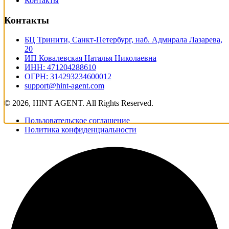
Контакты
Контакты
БЦ Тринити, Санкт-Петербург, наб. Адмирала Лазарева,
20
ИП Ковалевская Наталья Николаевна
ИНН: 471204288610
ОГРН: 314293234600012
support@hint-agent.com
© 2026, HINT AGENT. All Rights Reserved.
Пользовательское соглашение
Политика конфиденциальности