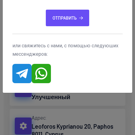
ОТПРАВИТЬ
Регулятор:
ASIC, DFSA, FCA, CySEC
или свяжитесь с нами, с помощью следуюших
Город:
мессенджеров:
Paphos
Типы счетов:
Начальный, Обычный,
Улучшенный
Адрес:
Leoforos Kyprianou 20, Paphos
8011, Cyprus