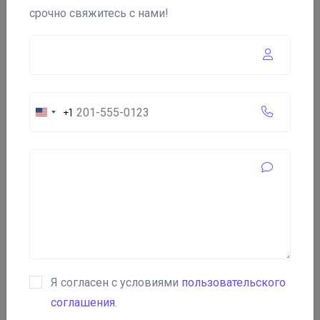
срочно свяжитесь с нами!
Кратко о компании
"Totelesti"
+1
United
States
+1
Телефон:
+357 25 322145
Год основания:
2017
Я согласен с условиями
пользовательского
Страна:
соглашения
.
Кипр