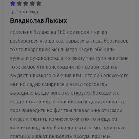
1 год назад
Владислав Лысых
пополнил баланс на 100 долларов т начал
разбираться что да как. первым в глаза бросилось
то что посредник меня нагло надул. обещали
курсы и руководства а по факту там тупо написано
то ж самое что поисковвик по первой ссылке
выдает. никакого обчения или чего либ опохожего
нет. но ладно смирился и начал торговтаь
выходило вроде неплохо открутил больше ста
процентов за две с половиной недели решил что
пора выводить но фиг там плавал мне отказали.
сказали платить комиссию какую-то и еще за
какой-то код надо было доплатить. мол один раз
платишь и дают выводить всегда. при чем