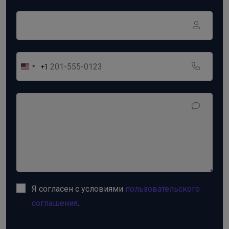
+1
United
States
+1
Я согласен с условиями
пользовательского
соглашения
.