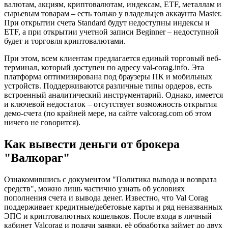
валютам, акциям, криптовалютам, индексам, ETF, металлам и
сырьевым товарам – есть только у владельцев аккаунта Master.
При открытии счета Standard будут недоступны индексы и
ETF, а при открытии учетной записи Beginner – недоступной
будет и торговля криптовалютами.
При этом, всем клиентам предлагается единый торговый веб-
терминал, который доступен по адресу val-corag.info. Эта
платформа оптимизирована под браузеры ПК и мобильных
устройств. Поддерживаются различные типы ордеров, есть
встроенный аналитический инструментарий. Однако, имеется
и ключевой недостаток – отсутствует возможность открытия
демо-счета (по крайней мере, на сайте valcorag.com об этом
ничего не говорится).
Как вывести деньги от брокера
"Валкораг"
Ознакомившись с документом "Политика вывода и возврата
средств", можно лишь частично узнать об условиях
пополнения счета и вывода денег. Известно, что Val Corag
поддерживает кредитные/дебетовые карты и ряд неназванных
ЭПС и криптовалютных кошельков. После входа в личный
кабинет Valcorag и подачи заявки, её обработка займет до двух