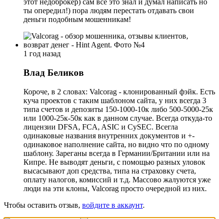
этот недоброкер) сам все это знал и думал написать но
ты опередил!) пора людям перестать отдавать свои
деньги подобным мошенникам!
1 год назад
Влад Беликов
Короче, в 2 словах: Valcorag - клонированный фэйк. Есть
куча проектов с таким шаблоном сайта, у них всегда 3
типа счетов и депозиты 150-1000-10к либо 500-5000-25к
или 1000-25к-50к как в данном случае. Всегда откуда-то
лицензии DFSA, FCA, ASIC и CySEC. Всегла
одинаковые названия внутренних документов и +-
одинаковое наполнение сайта, но видно что по одному
шаблону. Зареганы всегда в Германии/Британии или на
Кипре. Не выводят деньги, с помощью разных уловок
высасывают доп средства, типа на страховку счета,
оплату налогов, комиссий и т.д. Массово жалуются уже
люди на эти клоны, Valcorag просто очередной из них.
Чтобы оставить отзыв,
войдите в аккаунт
.