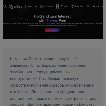
Компания
Zorvex
позиционирует себя как
финансового партнера, который позволяет
зарабатывать, торгуя цифровыми
инструментами. Она обещает высокую
скорость исполнения ордеров на современной
платформе. Пользователям предлагается
оценить потенциал и возможности финансовых
рынков. Официальный сайт брокера оформлен