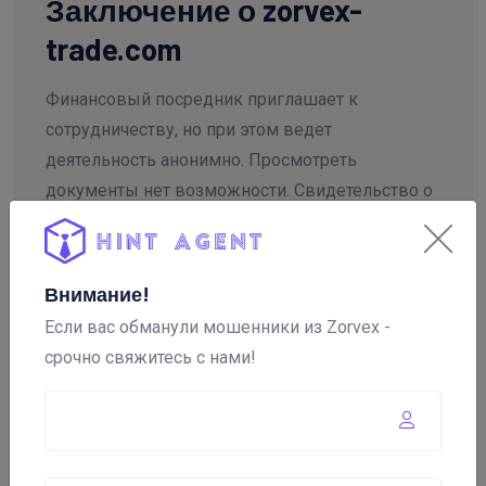
Заключение о zorvex-
trade.com
Финансовый посредник приглашает к
сотрудничеству, но при этом ведет
деятельность анонимно. Просмотреть
документы нет возможности. Свидетельство о
регистрации, подтверждающее законность
существования площадки, не опубликовано. Не
детализирован процесс ведения торговли,
Внимание!
условия вложения средств скрыты. Отсутствие
Если вас обманули мошенники из Zorvex -
ключевой информации и важных юридических
срочно свяжитесь с нами!
сведений не позволяет компании занимать
лидирующее место в рейтинге брокеров. Найти
ответ на вопрос, стоит ли начинать работу на
площадке, можно, изучив актуальные отзывы о